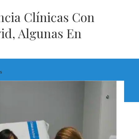
cia Clínicas Con
vid, Algunas En
s