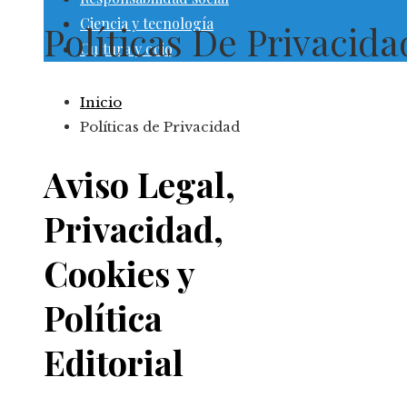
Ciencia y tecnología
Políticas De Privacida
Cultura y ocio
Inicio
Políticas de Privacidad
Aviso Legal,
Privacidad,
Cookies y
Política
Editorial