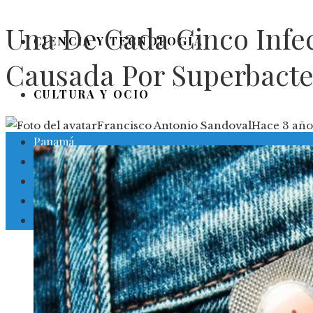
Una De Cada Cinco Infe
CIENCIA Y TECNOLOGÍA
Causada Por Superbacte
CULTURA Y OCIO
Francisco Antonio Sandoval
Hace 3 año
Panamá
Inversiones y negocios
Responsabilidad social
Ciencia y tecnología
Cultura y ocio