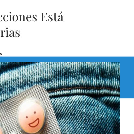
cciones Está
rias
s