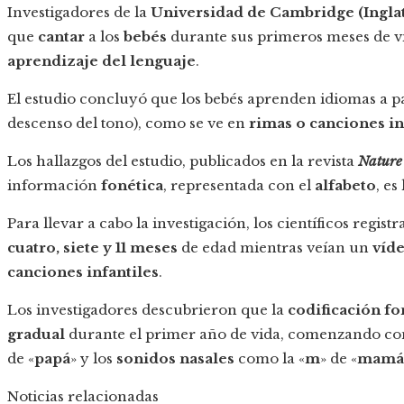
Investigadores de la
Universidad de Cambridge (Ingla
que
cantar
a los
bebés
durante sus primeros meses de vi
aprendizaje del lenguaje
.
El estudio concluyó que los bebés aprenden idiomas a p
descenso del tono), como se ve en
rimas o canciones in
Los hallazgos del estudio, publicados en la revista
Nature
información
fonética
, representada con el
alfabeto
, es
Para llevar a cabo la investigación, los científicos regist
cuatro, siete y 11 meses
de edad mientras veían un
víd
canciones infantiles
.
Los investigadores descubrieron que la
codificación fo
gradual
durante el primer año de vida, comenzando co
de «
papá
» y los
sonidos nasales
como la «
m
» de «
mamá
Noticias relacionadas