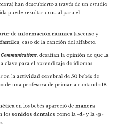
terra
) han descubierto a través de un estudio
da puede resultar crucial para el
artir de
información rítimica
(ascenso y
fantiles
, caso de la canción del alfabeto.
 Communications
, desafían la opinión de que la
 la clave para el aprendizaje de idiomas.
raron la
actividad cerebral
de
50
bebés de
eo
de una profesora de primaria cantando
18
nética
en los bebés apareció de
manera
n los
sonidos dentales
como la «
d
» y la «
p
»
«.