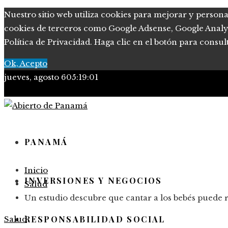
Nuestro sitio web utiliza cookies para mejorar y persona
cookies de terceros como Google Adsense, Google Analytic
Política de Privacidad. Haga clic en el botón para consul
Ok, Acepto
jueves, agosto 6
05:19:02
PANAMÁ
Inicio
INVERSIONES Y NEGOCIOS
Salud
Un estudio descubre que cantar a los bebés puede r
RESPONSABILIDAD SOCIAL
Salud