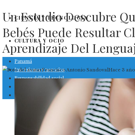
Un Estudio Descubre Qu
CIENCIA Y TECNOLOGÍA
Bebés Puede Resultar Cl
CULTURA Y OCIO
Aprendizaje Del Lengua
Panamá
Inversiones y negocios
Francisco Antonio Sandoval
Hace 3 año
Responsabilidad social
Ciencia y tecnología
Cultura y ocio