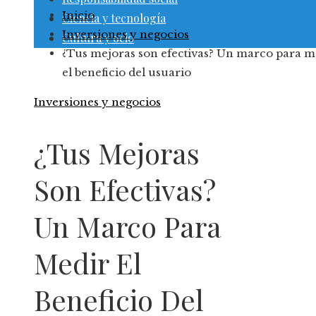
Inicio
Ciencia y tecnología
Inversiones y negocios
Cultura y ocio
¿Tus mejoras son efectivas? Un marco para m
el beneficio del usuario
Inversiones y negocios
¿Tus Mejoras
Son Efectivas?
Un Marco Para
Medir El
Beneficio Del