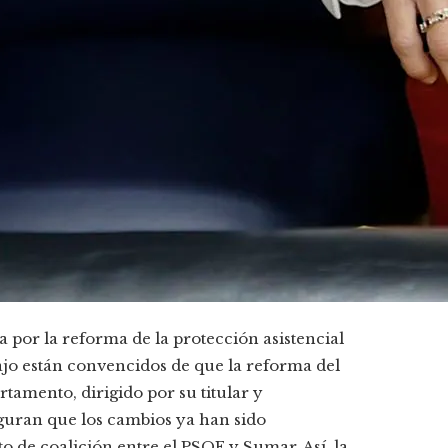
 por la reforma de la protección asistencial
ajo están convencidos de que la reforma del
tamento, dirigido por su titular y
guran que los cambios ya han sido
o de coalición entre el PSOE y Sumar. Así, la