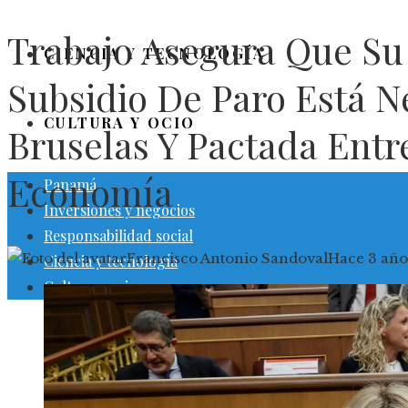
Trabajo Asegura Que Su
CIENCIA Y TECNOLOGÍA
Subsidio De Paro Está 
CULTURA Y OCIO
Bruselas Y Pactada Entr
Economía
Panamá
Inversiones y negocios
Responsabilidad social
Francisco Antonio Sandoval
Hace 3 año
Ciencia y tecnología
Cultura y ocio