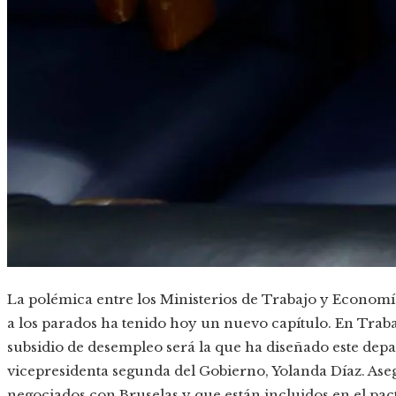
La polémica entre los Ministerios de Trabajo y Economía
a los parados ha tenido hoy un nuevo capítulo. En Trab
subsidio de desempleo será la que ha diseñado este depar
vicepresidenta segunda del Gobierno, Yolanda Díaz. Ase
negociados con Bruselas y que están incluidos en el pact