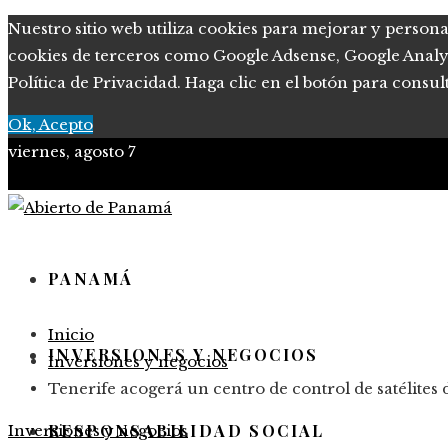
Nuestro sitio web utiliza cookies para mejorar y persona
cookies de terceros como Google Adsense, Google Analytic
Política de Privacidad. Haga clic en el botón para consul
Ok, Acepto
viernes, agosto 7
PANAMÁ
Inicio
INVERSIONES Y NEGOCIOS
Inversiones y negocios
Tenerife acogerá un centro de control de satélite
RESPONSABILIDAD SOCIAL
Inversiones y negocios