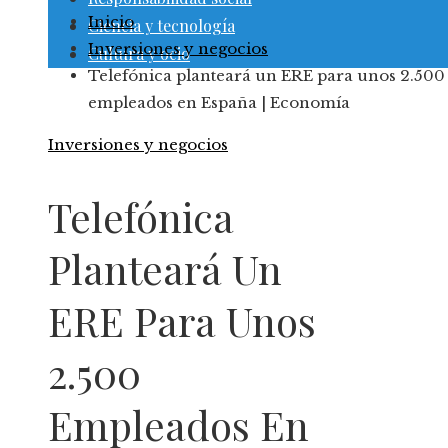
Inicio
Ciencia y tecnología
Inversiones y negocios
Cultura y ocio
Telefónica planteará un ERE para unos 2.500
empleados en España | Economía
Inversiones y negocios
Telefónica
Planteará Un
ERE Para Unos
2.500
Empleados En