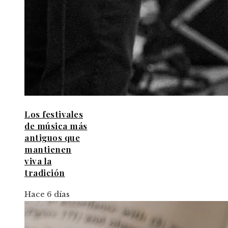
Los festivales
de música más
antiguos que
mantienen
viva la
tradición
Hace 6 días