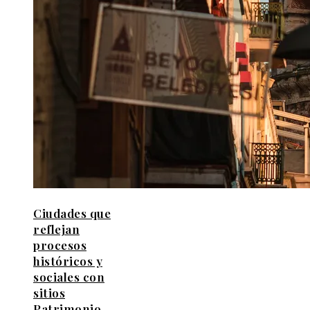
Ciudades que
reflejan
procesos
históricos y
sociales con
sitios
Patrimonio