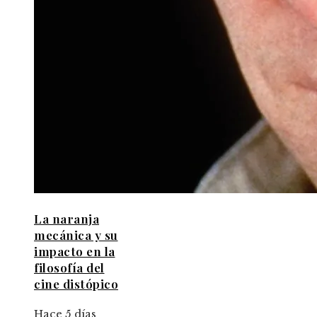
La naranja
mecánica y su
impacto en la
filosofía del
cine distópico
Hace 5 días