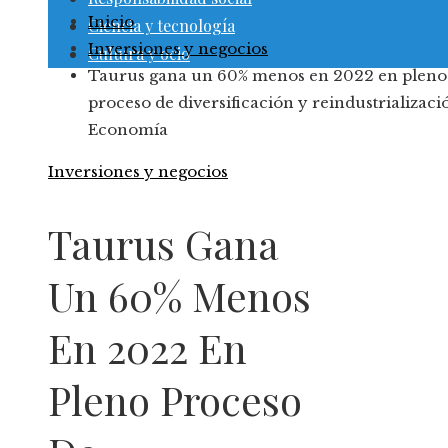
Inicio
Ciencia y tecnología
Inversiones y negocios
Cultura y ocio
Taurus gana un 60% menos en 2022 en pleno
proceso de diversificación y reindustrializaci
Economía
Inversiones y negocios
Taurus Gana
Un 60% Menos
En 2022 En
Pleno Proceso