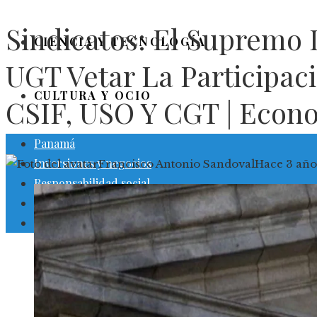
Sindicatos: El Supremo
CIENCIA Y TECNOLOGÍA
UGT Vetar La Participaci
CULTURA Y OCIO
CSIF, USO Y CGT | Econ
Panamá
Inversiones y negocios
Francisco Antonio Sandoval
Hace 3 año
Responsabilidad social
Ciencia y tecnología
Cultura y ocio