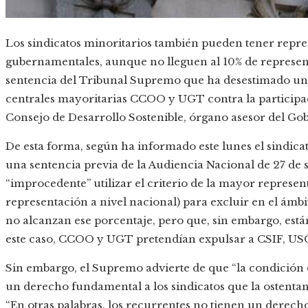
Los sindicatos minoritarios también pueden tener repre
gubernamentales, aunque no lleguen al 10% de representa
sentencia del Tribunal Supremo que ha desestimado un 
centrales mayoritarias CCOO y UGT contra la participac
Consejo de Desarrollo Sostenible, órgano asesor del Gob
De esta forma, según ha informado este lunes el sindica
una sentencia previa de la Audiencia Nacional de 27 de
“improcedente” utilizar el criterio de la mayor represent
representación a nivel nacional) para excluir en el ámbi
no alcanzan ese porcentaje, pero que, sin embargo, est
este caso, CCOO y UGT pretendían expulsar a CSIF, US
Sin embargo, el Supremo advierte de que “la condición 
un derecho fundamental a los sindicatos que la ostentan f
“En otras palabras, los recurrentes no tienen un derecho 