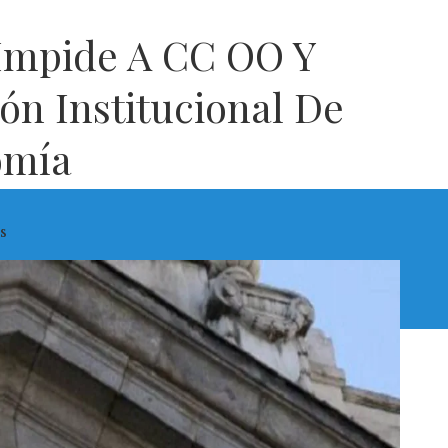
 Impide A CC OO Y
ón Institucional De
omía
s