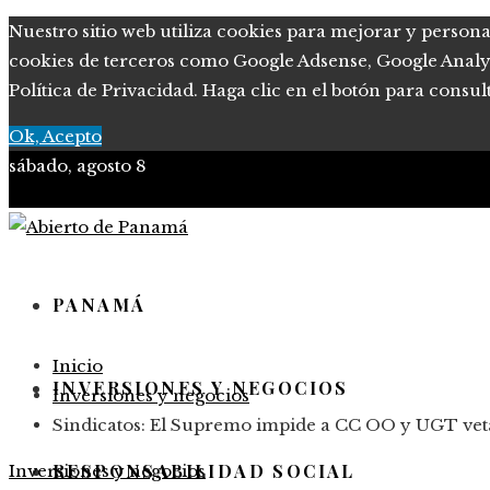
Nuestro sitio web utiliza cookies para mejorar y persona
cookies de terceros como Google Adsense, Google Analytic
Política de Privacidad. Haga clic en el botón para consul
Ok, Acepto
sábado, agosto 8
PANAMÁ
Inicio
INVERSIONES Y NEGOCIOS
Inversiones y negocios
Sindicatos: El Supremo impide a CC OO y UGT veta
RESPONSABILIDAD SOCIAL
Inversiones y negocios