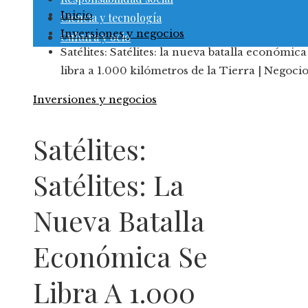
Inicio
Ciencia y tecnología
Inversiones y negocios
Cultura y ocio
Satélites: Satélites: la nueva batalla económica
libra a 1.000 kilómetros de la Tierra | Negoci
Inversiones y negocios
Satélites:
Satélites: La
Nueva Batalla
Económica Se
Libra A 1.000