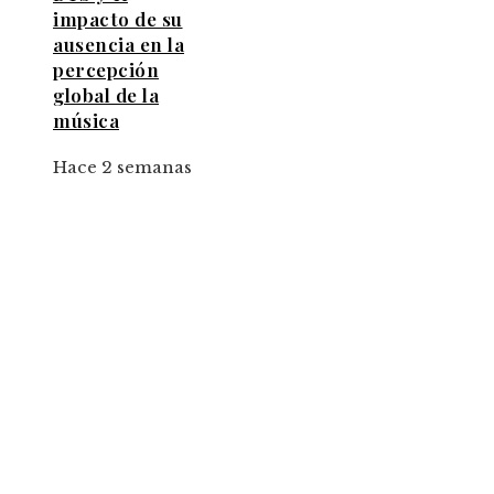
impacto de su
ausencia en la
percepción
global de la
música
Hace 2 semanas
Entradas Recientes
Pasos para mejorar la inversión y superar la
fragmentación económica en Bosnia y
Herzegovina
Impacto de los desastres industriales en la
normativa ambiental contemporánea
Los 10 animales con sentidos que transforman
forma en que percibimos el mundo animal