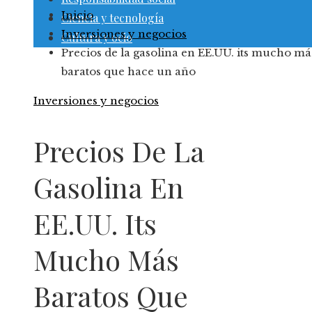
Inicio
Ciencia y tecnología
Inversiones y negocios
Cultura y ocio
Precios de la gasolina en EE.UU. its mucho má
baratos que hace un año
Inversiones y negocios
Precios De La
Gasolina En
EE.UU. Its
Mucho Más
Baratos Que