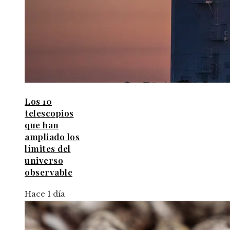
Los 10
telescopios
que han
ampliado los
límites del
universo
observable
Hace 1 día