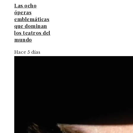
Las ocho
óperas
emblemáticas
que dominan
los teatros del
mundo
Hace 5 días