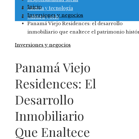
Inicio
Ciencia y tecnología
Inversiones y negocios
Cultura y ocio
Panamá Viejo Residences: el desarrollo
inmobiliario que enaltece el patrimonio histó
Inversiones y negocios
Panamá Viejo
Residences: El
Desarrollo
Inmobiliario
Que Enaltece