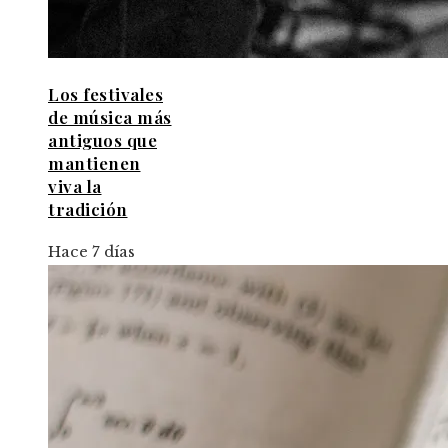
Los festivales
de música más
antiguos que
mantienen
viva la
tradición
Hace 7 días