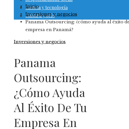
Inicio
Ciencia y tecnología
Inversiones y negocios
Cultura y ocio
Panama Outsourcing: ¿cómo ayuda al éxito de
empresa en Panamá?
Inversiones y negocios
Panama
Outsourcing:
¿cómo Ayuda
Al Éxito De Tu
Empresa En