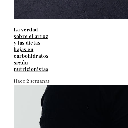
La verdad
sobre el arroz
y las dietas
bajas en
carbohidratos
según
nutricionistas
Hace 2 semanas