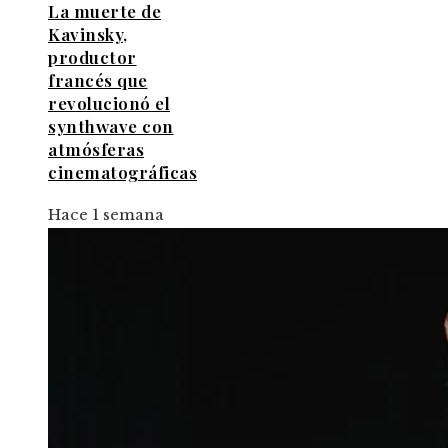
La muerte de
Kavinsky,
productor
francés que
revolucionó el
synthwave con
atmósferas
cinematográficas
Hace 1 semana