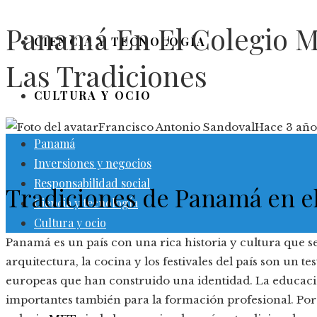
Panamá En El Colegio 
CIENCIA Y TECNOLOGÍA
Las Tradiciones
CULTURA Y OCIO
Francisco Antonio Sandoval
Hace 3 año
Panamá
Inversiones y negocios
Responsabilidad social
Tradiciones de Panamá en e
Ciencia y tecnología
Cultura y ocio
Panamá es un país con una rica historia y cultura que se 
arquitectura, la cocina y los festivales del país son un t
europeas que han construido una identidad. La educaci
importantes también para la formación profesional. Por