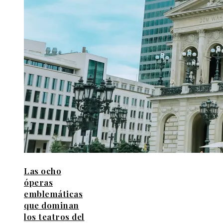
Las ocho
óperas
emblemáticas
que dominan
los teatros del