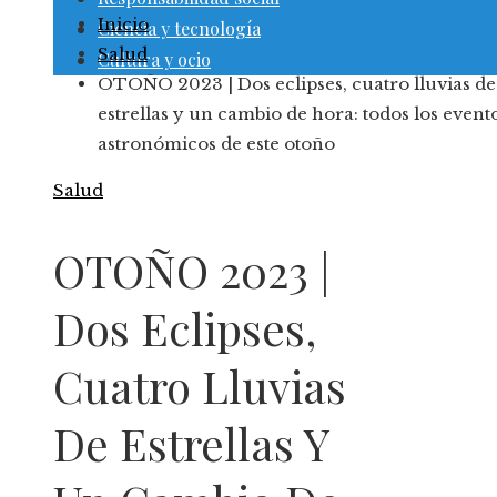
Inicio
Ciencia y tecnología
Salud
Cultura y ocio
OTOÑO 2023 | Dos eclipses, cuatro lluvias de
estrellas y un cambio de hora: todos los event
astronómicos de este otoño
Salud
OTOÑO 2023 |
Dos Eclipses,
Cuatro Lluvias
De Estrellas Y