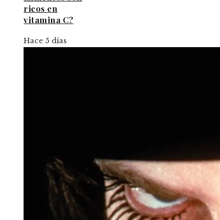
ricos en
vitamina C?
Hace 5 días