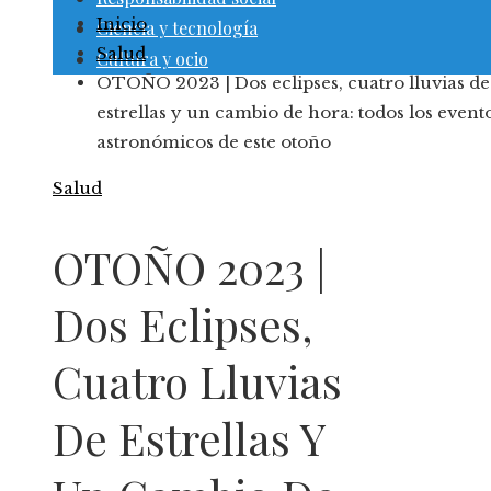
Inicio
Ciencia y tecnología
Salud
Cultura y ocio
OTOÑO 2023 | Dos eclipses, cuatro lluvias de
estrellas y un cambio de hora: todos los event
astronómicos de este otoño
Salud
OTOÑO 2023 |
Dos Eclipses,
Cuatro Lluvias
De Estrellas Y