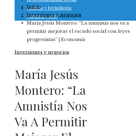
Inicio
Ciencia y tecnología
Inversiones y negocios
Cultura y ocio
María Jesús Montero: “La amnistía nos va a
permitir mejorar el escudo social con leyes
progresistas” | Economía
Inversiones y negocios
María Jesús
Montero: “La
Amnistía Nos
Va A Permitir