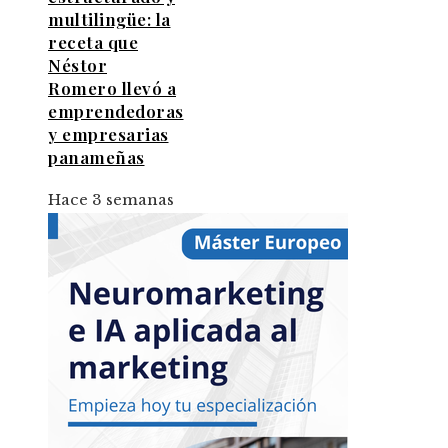
multilingüe: la
receta que
Néstor
Romero llevó a
emprendedoras
y empresarias
panameñas
Hace 3 semanas