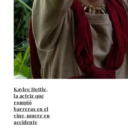
Kaylee Hottle,
la actriz que
rompió
barreras en el
cine, muere en
accidente