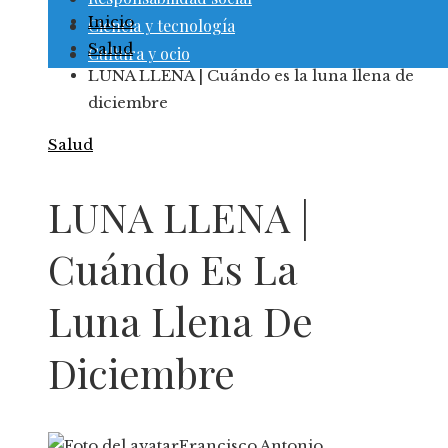
Inicio
Ciencia y tecnología
Salud
Cultura y ocio
LUNA LLENA | Cuándo es la luna llena de
diciembre
Salud
LUNA LLENA |
Cuándo Es La
Luna Llena De
Diciembre
Francisco Antonio