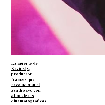
La muerte de
Kavinsky,
productor
francés que
revolucionó el
synthwave con
atmósferas
cinematográficas