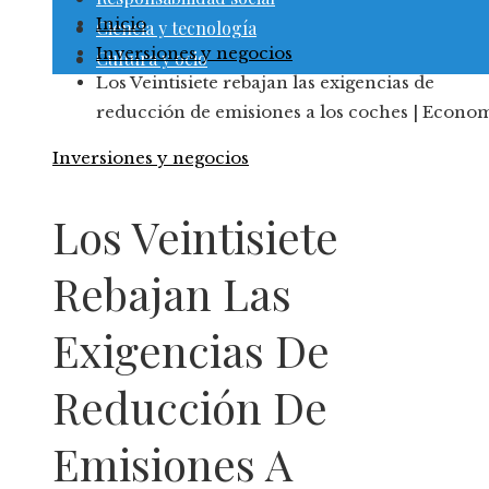
Inicio
Ciencia y tecnología
Inversiones y negocios
Cultura y ocio
Los Veintisiete rebajan las exigencias de
reducción de emisiones a los coches | Econo
Inversiones y negocios
Los Veintisiete
Rebajan Las
Exigencias De
Reducción De
Emisiones A