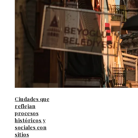
Ciudades que
reflejan
procesos
históricos y
sociales con
sitios