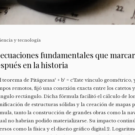
iencia y tecnología
 ecuaciones fundamentales que marcar
spués en la historia
El teorema de Pitágorasa² + b² = c²Este vínculo geométrico
mpos remotos, fijó una conexión exacta entre los catetos 
ángulo rectángulo. Dicha fórmula facilitó el cálculo de lon
nificación de estructuras sólidas y la creación de mapas p
mula, tanto la construcción de grandes obras como la nav
ual no habrían podido materializarse. Su impacto contin
ersos como la física y el diseño gráfico digital.2. Logaritmo