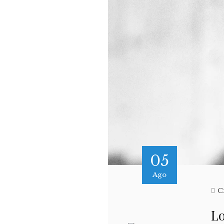
05
Ago
C
Lo