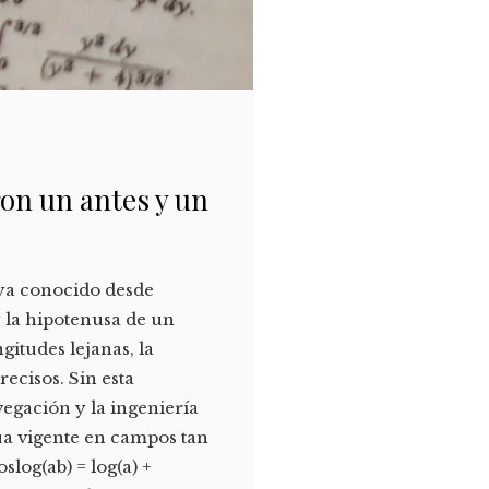
on un antes y un
, ya conocido desde
y la hipotenusa de un
gitudes lejanas, la
recisos. Sin esta
egación y la ingeniería
úa vigente en campos tan
slog(ab) = log(a) +