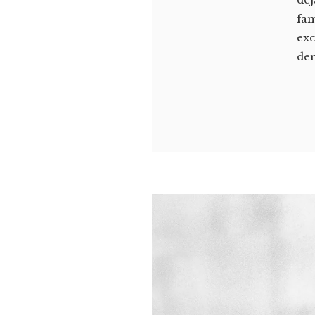
fam
exc
de