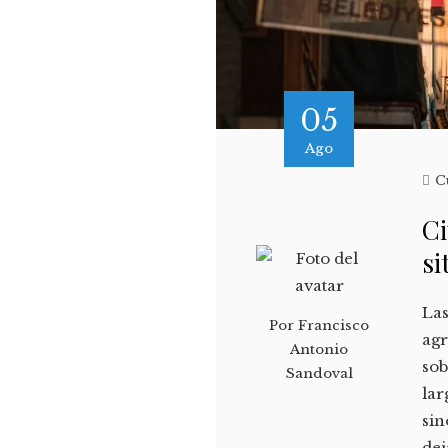
05
Ago
C
Ci
si
Las
Por
Francisco
agr
Antonio
sob
Sandoval
lar
sin
dej