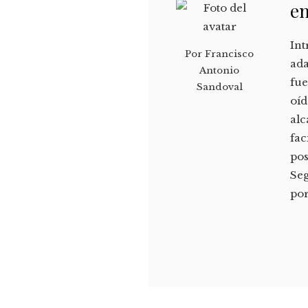
en
Int
Por
Francisco
ada
Antonio
fue
Sandoval
oíd
alc
fac
pos
Seg
por