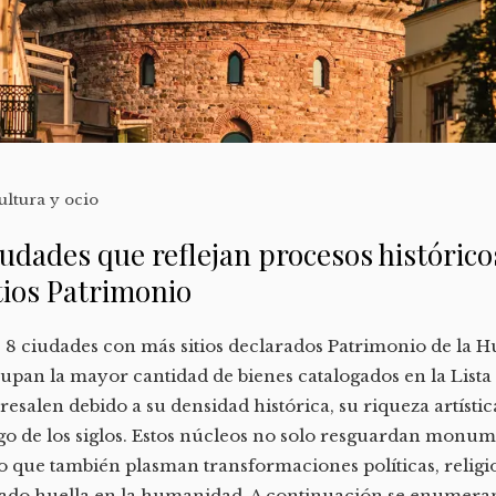
ultura y ocio
udades que reflejan procesos históricos
tios Patrimonio
 8 ciudades con más sitios declarados Patrimonio de la
upan la mayor cantidad de bienes catalogados en la List
resalen debido a su densidad histórica, su riqueza artístic
go de los siglos. Estos núcleos no solo resguardan monu
o que también plasman transformaciones políticas, religi
ado huella en la humanidad. A continuación se enumera