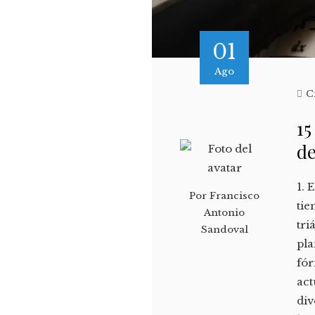
01
Ago
C
15
de
1. 
Por
Francisco
tie
Antonio
tri
Sandoval
pla
fór
act
div