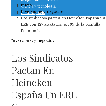
Inicio
Ciencia y tecnología
Inversiones y negocios
Cultura y ocio
Los sindicatos pactan en Heineken España un
ERE con 127 afectados, un 9% de la plantilla |
Economía
Inversiones y negocios
Los Sindicatos
Pactan En
Heineken
España Un ERE