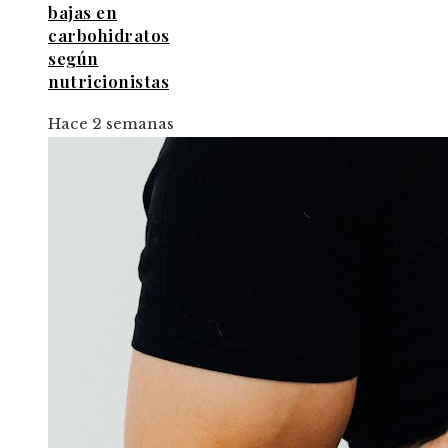
bajas en
carbohidratos
según
nutricionistas
Hace 2 semanas