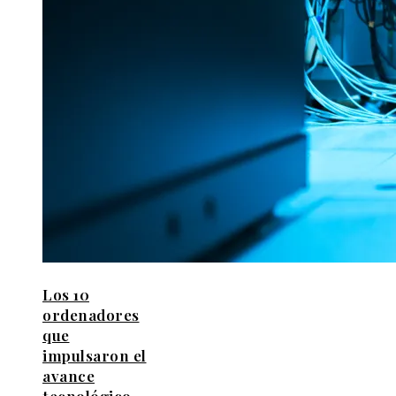
Los 10
ordenadores
que
impulsaron el
avance