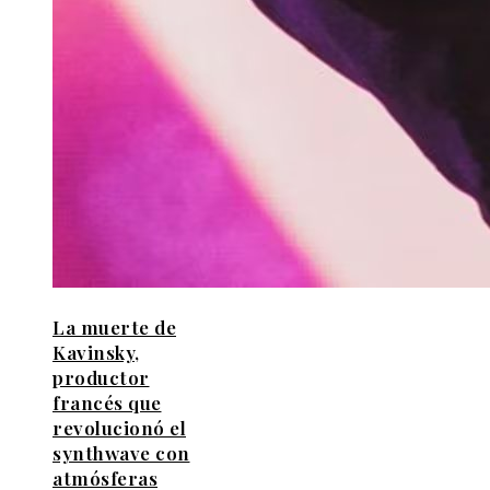
La muerte de
Kavinsky,
productor
francés que
revolucionó el
synthwave con
atmósferas