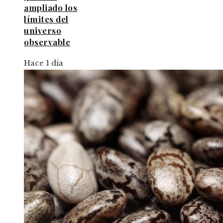
ampliado los
límites del
universo
observable
Hace 1 día