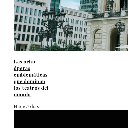
Las ocho
óperas
emblemáticas
que dominan
los teatros del
mundo
Hace 5 días