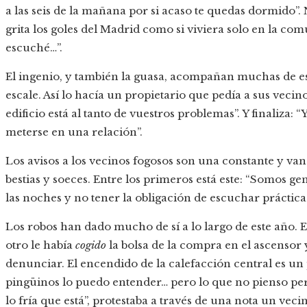
a las seis de la mañana por si acaso te quedas dormido”. N
grita los goles del Madrid como si viviera solo en la co
escuché…”.
El ingenio, y también la guasa, acompañan muchas de esta
escale. Así lo hacía un propietario que pedía a sus vecino
edificio está al tanto de vuestros problemas”. Y finaliza:
meterse en una relación”.
Los avisos a los vecinos fogosos son una constante y va
bestias y soeces. Entre los primeros está este: “Somos g
las noches y no tener la obligación de escuchar práctica
Los robos han dado mucho de sí a lo largo de este año
otro le había
cogido
la bolsa de la compra en el ascensor y
denunciar. El encendido de la calefacción central es un 
pingüinos lo puedo entender… pero lo que no pienso per
lo fría que está”, protestaba a través de una nota un veci