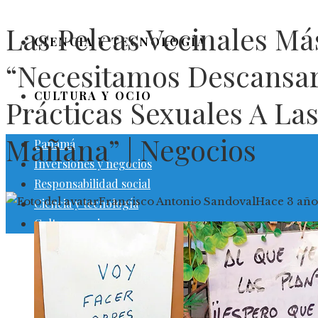
Las Peleas Vecinales Má
CIENCIA Y TECNOLOGÍA
“Necesitamos Descansar
CULTURA Y OCIO
Prácticas Sexuales A La
Mañana” | Negocios
Panamá
Inversiones y negocios
Responsabilidad social
Francisco Antonio Sandoval
Hace 3 año
Ciencia y tecnología
Cultura y ocio