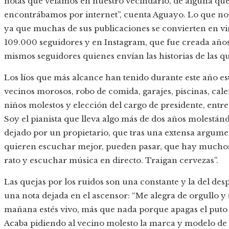
notas que veíamos en nuestro vecindario, de alguna qu
encontrábamos por internet”, cuenta Aguayo. Lo que no 
ya que muchas de sus publicaciones se convierten en vir
109.000 seguidores y en Instagram, que fue creada años
mismos seguidores quienes envían las historias de las qu
Los líos que más alcance han tenido durante este año es
vecinos morosos, robo de comida, garajes, piscinas, cale
niños molestos y elección del cargo de presidente, entr
Soy el pianista que lleva algo más de dos años molestándo
dejado por un propietario, que tras una extensa argum
quieren escuchar mejor, pueden pasar, que hay mucho
rato y escuchar música en directo. Traigan cervezas”.
Las quejas por los ruidos son una constante y la del desp
una nota dejada en el ascensor: “Me alegra de orgullo y s
mañana estés vivo, más que nada porque apagas el puto 
Acaba pidiendo al vecino molesto la marca y modelo de