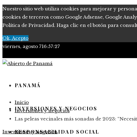
Nuestro sitio web utiliza cookies para mejorar y persona
cookies de terceros como Google Adsense, Google Analytic
Política de Privacidad. Haga clic en el botón para consul
Ok, Acepto
viernes, agosto 7
16:57:29
PANAMÁ
Inicio
INVERSIONES Y NEGOCIOS
Inversiones y negocios
Las peleas vecinales más sonadas de 2023: “Necesi
RESPONSABILIDAD SOCIAL
Inversiones y negocios