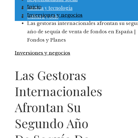
Inicio
Ciencia y tecnología
Inversiones y negocios
Cultura y ocio
Las gestoras internacionales afrontan su seg
año de sequía de venta de fondos en España |
Fondos y Planes
Inversiones y negocios
Las Gestoras
Internacionales
Afrontan Su
Segundo Año