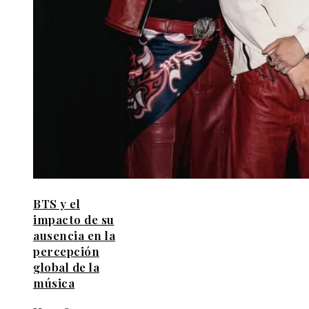
BTS y el
impacto de su
ausencia en la
percepción
global de la
música