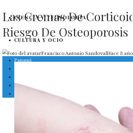
Las Cremas De Corticoi
CIENCIA Y TECNOLOGÍA
Riesgo De Osteoporosis
CULTURA Y OCIO
Francisco Antonio Sandoval
Hace 3 año
Panamá
Inversiones y negocios
Responsabilidad social
Ciencia y tecnología
Cultura y ocio