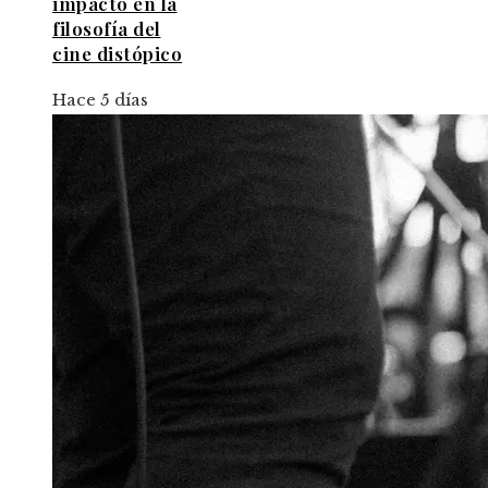
impacto en la
filosofía del
cine distópico
Hace 5 días