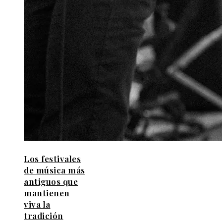
Los festivales
de música más
antiguos que
mantienen
viva la
tradición