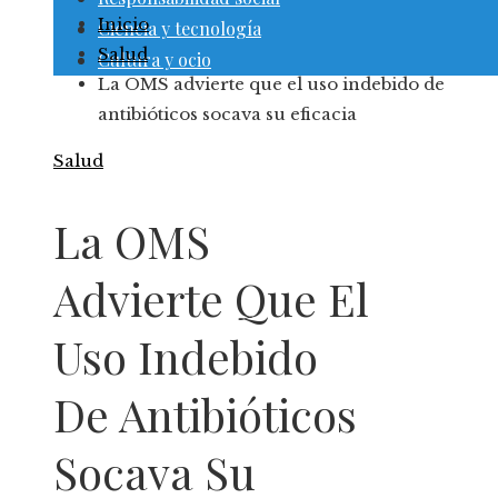
Inicio
Ciencia y tecnología
Salud
Cultura y ocio
La OMS advierte que el uso indebido de
antibióticos socava su eficacia
Salud
La OMS
Advierte Que El
Uso Indebido
De Antibióticos
Socava Su