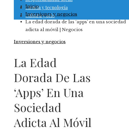
Inicio
Ciencia y tecnología
Inversiones y negocios
Cultura y ocio
La edad dorada de las ‘apps’ en una sociedad
adicta al móvil | Negocios
Inversiones y negocios
La Edad
Dorada De Las
‘apps’ En Una
Sociedad
Adicta Al Móvil