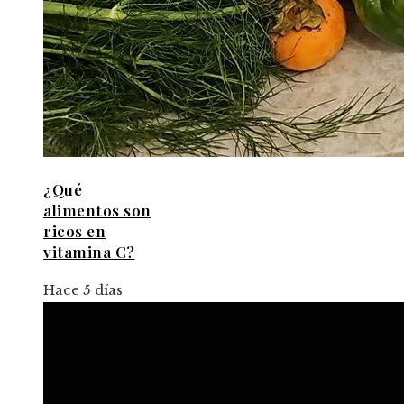
¿Qué
alimentos son
ricos en
vitamina C?
Hace 5 días