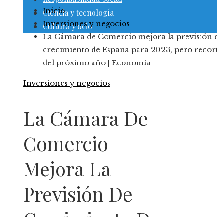
Inicio
Ciencia y tecnología
Inversiones y negocios
Cultura y ocio
La Cámara de Comercio mejora la previsión 
crecimiento de España para 2023, pero recort
del próximo año | Economía
Inversiones y negocios
La Cámara De
Comercio
Mejora La
Previsión De