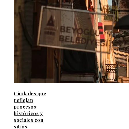
Ciudades que
reflejan
procesos
históricos y
sociales con
sitios