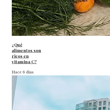
¿Qué
alimentos son
ricos en
vitamina C?
Hace 6 días