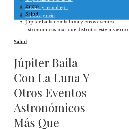
Inicio
Ciencia y tecnología
Salud
Cultura y ocio
Júpiter baila con la luna y otros eventos
astronómicos más que disfrutar este invierno
Salud
Júpiter Baila
Con La Luna Y
Otros Eventos
Astronómicos
Más Que