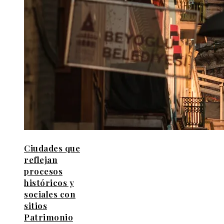
Ciudades que
reflejan
procesos
históricos y
sociales con
sitios
Patrimonio