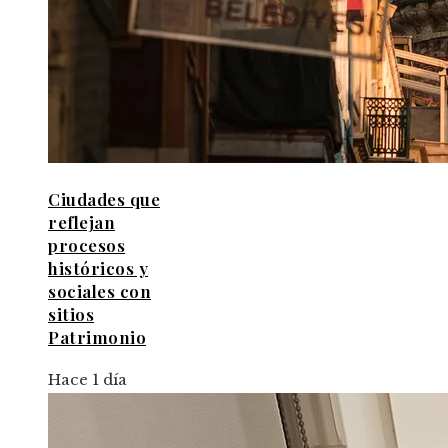
Ciudades que
reflejan
procesos
históricos y
sociales con
sitios
Patrimonio
Hace 1 día