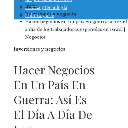
Inicio
Ciencia y tecnología
Inversiones y negocios
Cultura y ocio
Hacer negocios en un país en guerra: así es el
a día de los trabajadores españoles en Israel |
Negocios
Inversiones y negocios
Hacer Negocios
En Un País En
Guerra: Así Es
El Día A Día De