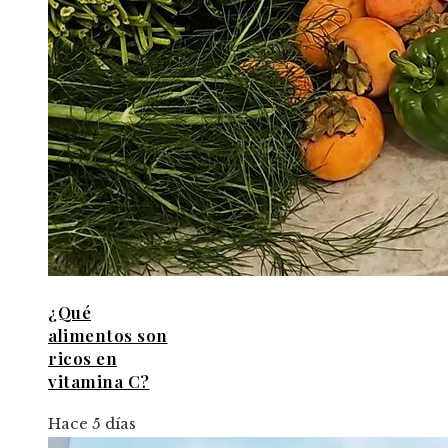
¿Qué
alimentos son
ricos en
vitamina C?
Hace 5 días