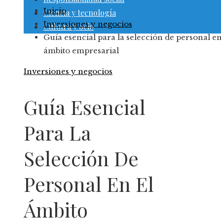
Inicio
Ciencia y tecnología
Inversiones y negocios
Cultura y ocio
Guía esencial para la selección de personal en
ámbito empresarial
Inversiones y negocios
Guía Esencial
Para La
Selección De
Personal En El
Ámbito