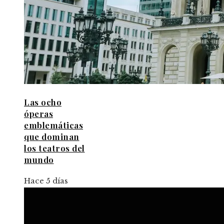
Las ocho
óperas
emblemáticas
que dominan
los teatros del
mundo
Hace 5 días