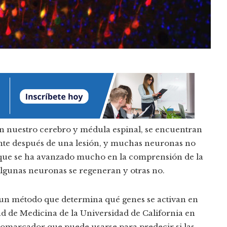
an nuestro cerebro y médula espinal, se encuentran
ente después de una lesión, y muchas neuronas no
e que se ha avanzado mucho en la comprensión de la
lgunas neuronas se regeneran y otras no.
 un método que determina qué genes se activan en
tad de Medicina de la Universidad de California en
iomarcador que puede usarse para predecir si las