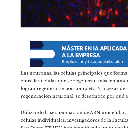
Las neuronas, las células principales que form
entre las células que se regeneran más lentam
logran regenerarse por completo. Y, a pesar d
regeneración neuronal, se desconoce por qué a
Utilizando la secuenciación de ARN unicelular,
células individuales, investigadores de la Facul
San Diego (EE.UU.) han identificado un nuevo b