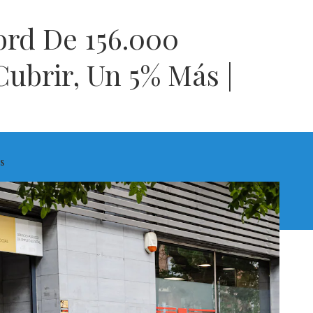
ord De 156.000
Cubrir, Un 5% Más |
s