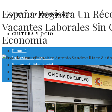
España Registra Un Réc
CIENCIA Y TECNOLOGÍA
Vacantes Laborales Sin 
CULTURA Y OCIO
Economía
Panamá
Inversiones y negocios
Francisco Antonio Sandoval
Hace 3 año
Responsabilidad social
Ciencia y tecnología
Cultura y ocio