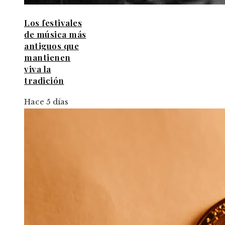
Los festivales
de música más
antiguos que
mantienen
viva la
tradición
Hace 5 días