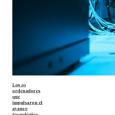
Los 10
ordenadores
que
impulsaron el
avance
tecnológico