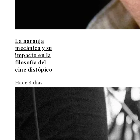
La naranja
mecánica y su
impacto en la
filosofía del
cine distópico
Hace 5 días