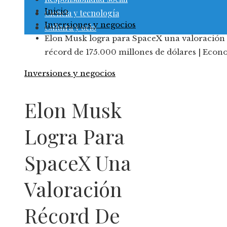
Inicio
Ciencia y tecnología
Inversiones y negocios
Cultura y ocio
Elon Musk logra para SpaceX una valoración
récord de 175.000 millones de dólares | Econ
Inversiones y negocios
Elon Musk
Logra Para
SpaceX Una
Valoración
Récord De