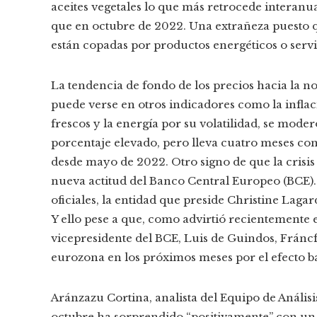
aceites vegetales lo que más retrocede interan
que en octubre de 2022. Una extrañeza puesto q
están copadas por productos energéticos o servi
La tendencia de fondo de los precios hacia la 
puede verse en otros indicadores como la inflac
frescos y la energía por su volatilidad, se mode
porcentaje elevado, pero lleva cuatro meses con
desde mayo de 2022. Otro signo de que la crisis 
nueva actitud del Banco Central Europeo (BCE). T
oficiales, la entidad que preside Christine Laga
Y ello pese a que, como advirtió recientemente 
vicepresidente del BCE, Luis de Guindos, Fráncf
eurozona en los próximos meses por el efecto b
Aránzazu Cortina, analista del Equipo de Anális
octubre ha sorprendido “positivamente” con un 