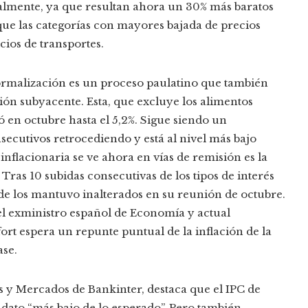
ualmente, ya que resultan ahora un 30% más baratos
ue las categorías con mayores bajada de precios
cios de transportes.
normalización es un proceso paulatino que también
ión subyacente. Esta, que excluye los alimentos
ró en octubre hasta el 5,2%. Sigue siendo un
secutivos retrocediendo y está al nivel más bajo
inflacionaria se ve ahora en vías de remisión es la
ras 10 subidas consecutivas de los tipos de interés
rde los mantuvo inalterados en su reunión de octubre.
el exministro español de Economía y actual
ort espera un repunte puntual de la inflación de la
ase.
is y Mercados de Bankinter, destaca que el IPC de
dato “más bajo de lo esperado”. Pero también