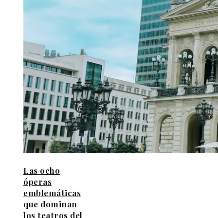
Las ocho
óperas
emblemáticas
que dominan
los teatros del