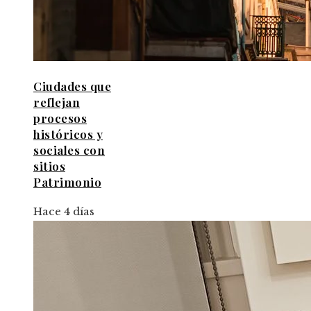
Ciudades que
reflejan
procesos
históricos y
sociales con
sitios
Patrimonio
Hace 4 días