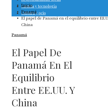
Inicio
Ciencia y tecnología
Panamá
Cultura y ocio
El papel de Panamá en el equilibrio entre EE.
China
Panamá
El Papel De
Panamá En El
Equilibrio
Entre EE.UU. Y
China