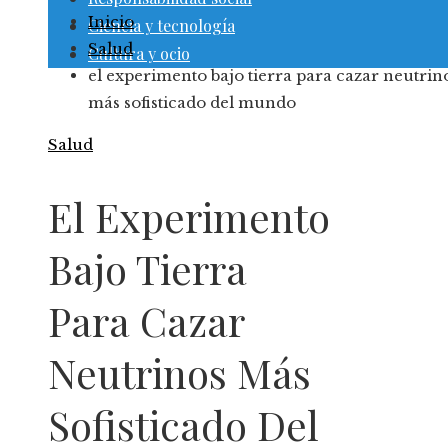
Inicio
Ciencia y tecnología
Salud
Cultura y ocio
el experimento bajo tierra para cazar neutrin
más sofisticado del mundo
Salud
El Experimento
Bajo Tierra
Para Cazar
Neutrinos Más
Sofisticado Del