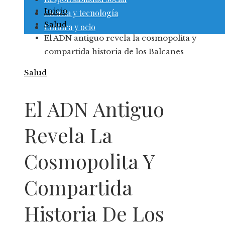
Inicio
Ciencia y tecnología
Salud
Cultura y ocio
El ADN antiguo revela la cosmopolita y
compartida historia de los Balcanes
Salud
El ADN Antiguo
Revela La
Cosmopolita Y
Compartida
Historia De Los