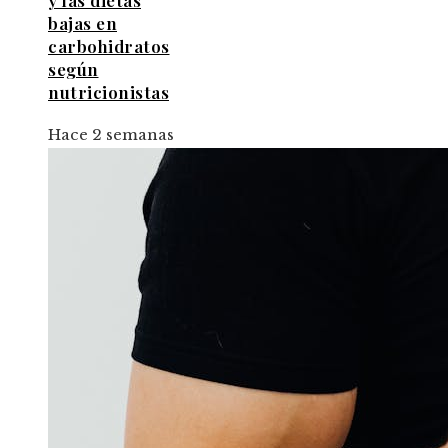
y las dietas
bajas en
carbohidratos
según
nutricionistas
Hace 2 semanas