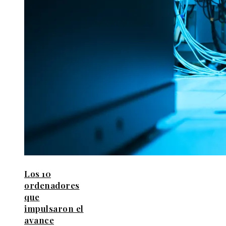
Los 10
ordenadores
que
impulsaron el
avance