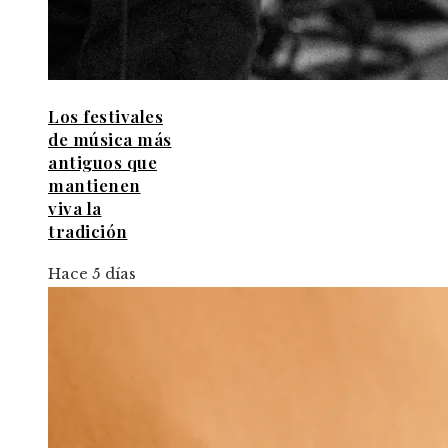
Los festivales
de música más
antiguos que
mantienen
viva la
tradición
Hace 5 días