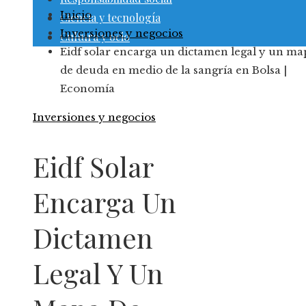
Inicio
Ciencia y tecnología
Inversiones y negocios
Cultura y ocio
Eidf solar encarga un dictamen legal y un ma
de deuda en medio de la sangría en Bolsa |
Economía
Inversiones y negocios
Eidf Solar
Encarga Un
Dictamen
Legal Y Un