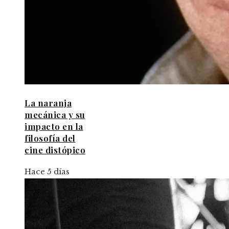
La naranja
mecánica y su
impacto en la
filosofía del
cine distópico
Hace 5 días