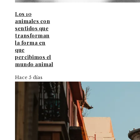
Los 10
animales con
sentidos que
transforman
la forma en
que
percibimos el
mundo animal
Hace 5 días