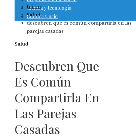
Inicio
Ciencia y tecnología
Salud
Cultura y ocio
descubren que es común compartirla en las
parejas casadas
Salud
Descubren Que
Es Común
Compartirla En
Las Parejas
Casadas