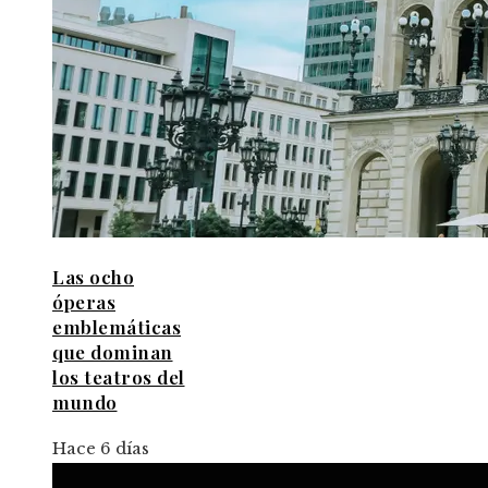
Las ocho
óperas
emblemáticas
que dominan
los teatros del
mundo
Hace 6 días