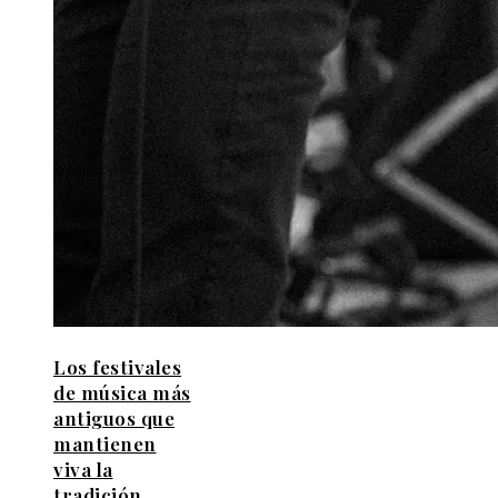
Los festivales
de música más
antiguos que
mantienen
viva la
tradición