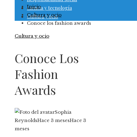
Inicio
Ciencia y tecnología
Cultura y ocio
Cultura y ocio
Conoce los fashion awards
Cultura y ocio
Conoce Los
Fashion
Awards
Sophia
Reynolds
Hace 3 meses
Hace 3
meses