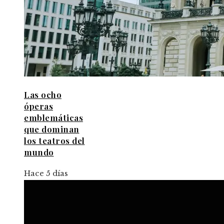
Las ocho
óperas
emblemáticas
que dominan
los teatros del
mundo
Hace 5 días