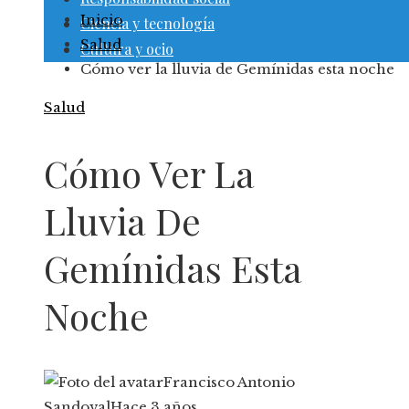
Inicio
Ciencia y tecnología
Salud
Cultura y ocio
Cómo ver la lluvia de Gemínidas esta noche
Salud
Cómo Ver La
Lluvia De
Gemínidas Esta
Noche
Francisco Antonio
Sandoval
Hace 3 años