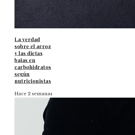
La verdad
sobre el arroz
y las dietas
bajas en
carbohidratos
según
nutricionistas
Hace 2 semanas