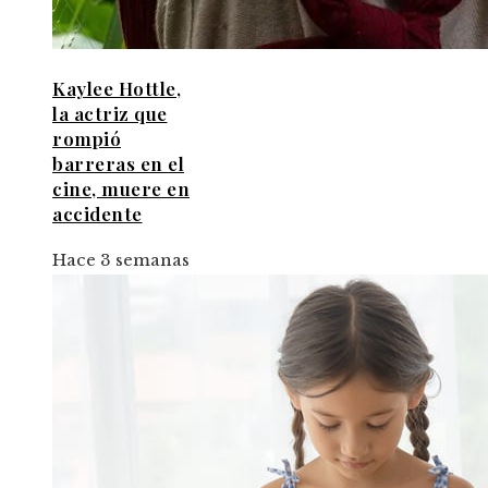
Kaylee Hottle,
la actriz que
rompió
barreras en el
cine, muere en
accidente
Hace 3 semanas