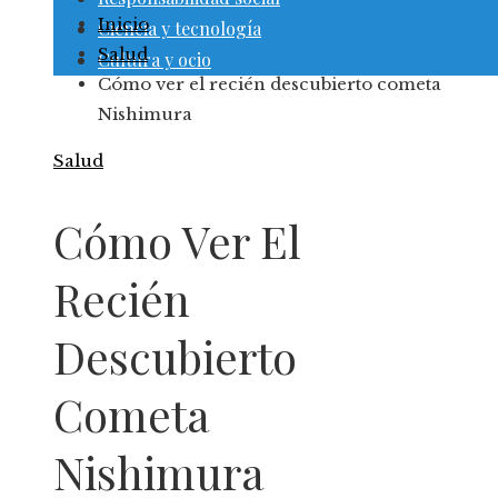
Inicio
Ciencia y tecnología
Salud
Cultura y ocio
Cómo ver el recién descubierto cometa
Nishimura
Salud
Cómo Ver El
Recién
Descubierto
Cometa
Nishimura