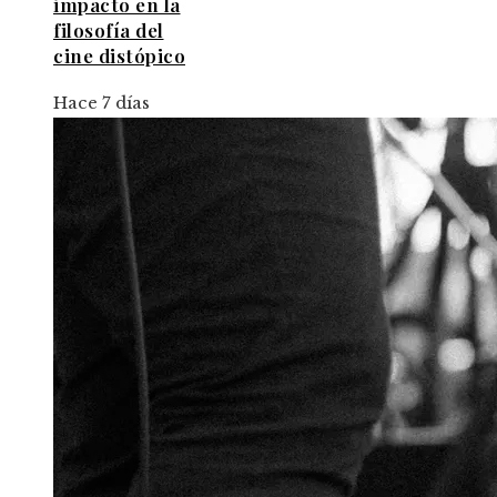
impacto en la
filosofía del
cine distópico
Hace 7 días