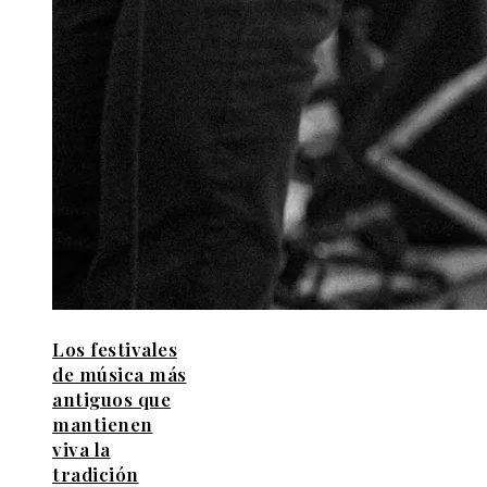
Los festivales
de música más
antiguos que
mantienen
viva la
tradición