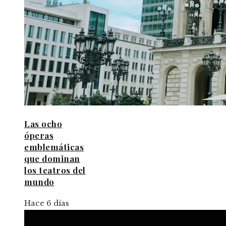
Las ocho
óperas
emblemáticas
que dominan
los teatros del
mundo
Hace 6 días