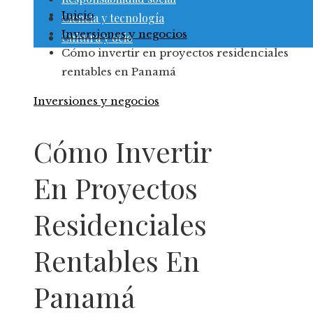
Inicio
Ciencia y tecnología
Inversiones y negocios
Cultura y ocio
Cómo invertir en proyectos residenciales
rentables en Panamá
Inversiones y negocios
Cómo Invertir
En Proyectos
Residenciales
Rentables En
Panamá