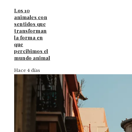
Los 10
animales con
sentidos que
transforman
la forma en
que
percibimos el
mundo animal
Hace 4 días