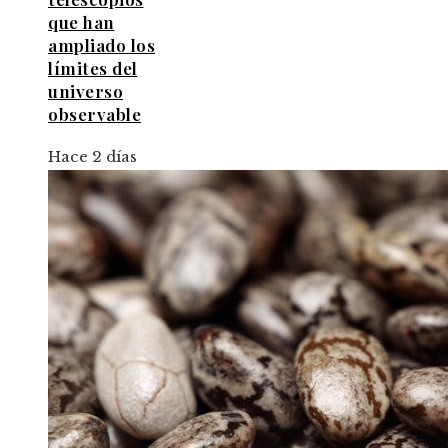
que han
ampliado los
límites del
universo
observable
Hace 2 días