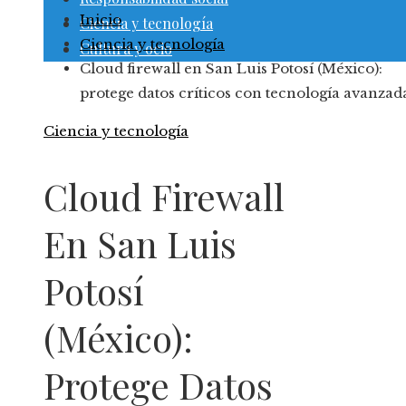
Inicio
Ciencia y tecnología
Ciencia y tecnología
Cultura y ocio
Cloud firewall en San Luis Potosí (México):
protege datos críticos con tecnología avanzad
Ciencia y tecnología
Cloud Firewall
En San Luis
Potosí
(México):
Protege Datos