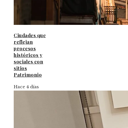
Ciudades que
reflejan
procesos
históricos y
sociales con
sitios
Patrimonio
Hace 4 días