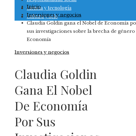
Inicio
Ciencia y tecnología
Inversiones y negocios
Cultura y ocio
Claudia Goldin gana el Nobel de Economía po
sus investigaciones sobre la brecha de género 
Economía
Inversiones y negocios
Claudia Goldin
Gana El Nobel
De Economía
Por Sus