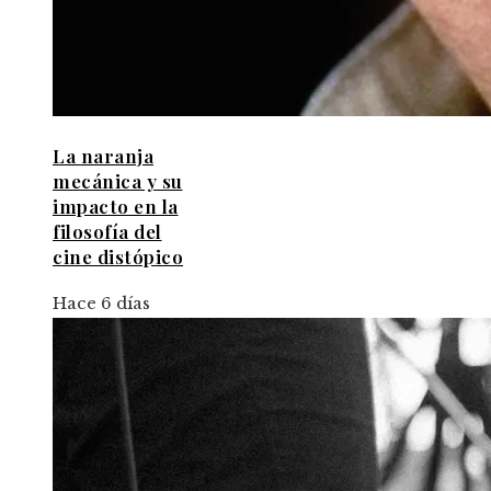
La naranja
mecánica y su
impacto en la
filosofía del
cine distópico
Hace 6 días