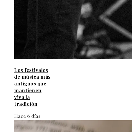
Los festivales
de música más
antiguos que
mantienen
viva la
tradición
Hace 6 días