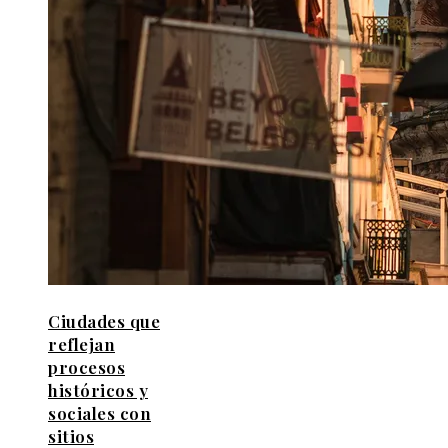
Ciudades que
reflejan
procesos
históricos y
sociales con
sitios