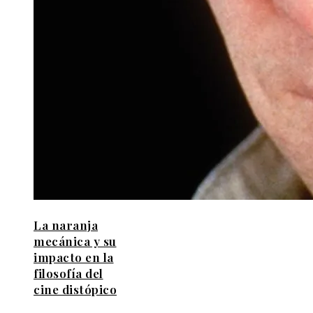
La naranja
mecánica y su
impacto en la
filosofía del
cine distópico