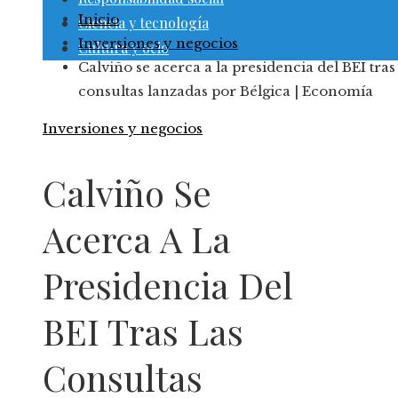
Inicio
Ciencia y tecnología
Inversiones y negocios
Cultura y ocio
Calviño se acerca a la presidencia del BEI tras 
consultas lanzadas por Bélgica | Economía
Inversiones y negocios
Calviño Se
Acerca A La
Presidencia Del
BEI Tras Las
Consultas