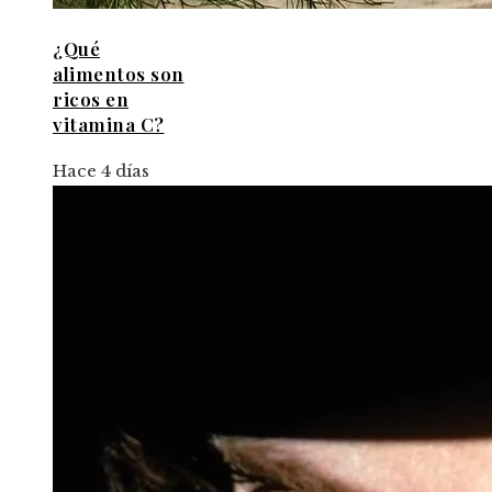
¿Qué
alimentos son
ricos en
vitamina C?
Hace 4 días