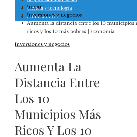
Inicio
Ciencia y tecnología
Inversiones y negocios
Cultura y ocio
Aumenta la distancia entre los 10 municipios
ricos y los 10 más pobres | Economía
Inversiones y negocios
Aumenta La
Distancia Entre
Los 10
Municipios Más
Ricos Y Los 10