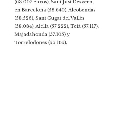
(63.007 euros), Sant Just Desvern,
en Barcelona (58.640), Alcobendas
(58.526), Sant Cugat del Vallès
(58.084), Alella (57.222), Teià (57.117),
Majadahonda (57.105) y
Torrelodones (56.165).