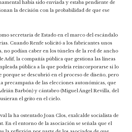
rnamental había sido enviada y estaba pendiente de
ionan la decisión con la probabilidad de que ese
omo secretaria de Estado en el marco del escándalo
rias. Cuando Renfe solicitó a los fabricantes unos
, no podían caber en los túneles de la red de ancho
e Adif, la compañía pública que gestiona las líneas
mpleada pública a la que podría reincorporarse si lo
se porque se descubrió en el proceso de diseño, pero
ena precampaña de las elecciones autonómicas, que
 Adrián Barbón) y cántabro (Miguel Ángel Revilla, del
ieran el grito en el cielo.
al la ha ostentado Joan Clos, exalcalde socialista de
. En el entorno de la asociación se señala que el
as la reflexión por parte de los asociados de que