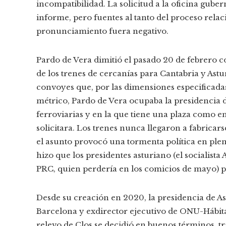
incompatibilidad. La solicitud a la oficina gube
informe, pero fuentes al tanto del proceso relac
pronunciamiento fuera negativo.
Pardo de Vera dimitió el pasado 20 de febrero c
de los trenes de cercanías para Cantabria y Astu
convoyes que, por las dimensiones especificadas
métrico, Pardo de Vera ocupaba la presidencia d
ferroviarias y en la que tiene una plaza como e
solicitara. Los trenes nunca llegaron a fabricar
el asunto provocó una tormenta política en pl
hizo que los presidentes asturiano (el socialista
PRC, quien perdería en los comicios de mayo) pus
Desde su creación en 2020, la presidencia de Asv
Barcelona y exdirector ejecutivo de ONU-Hábitat
relevo de Clos se decidió en buenos términos, tr